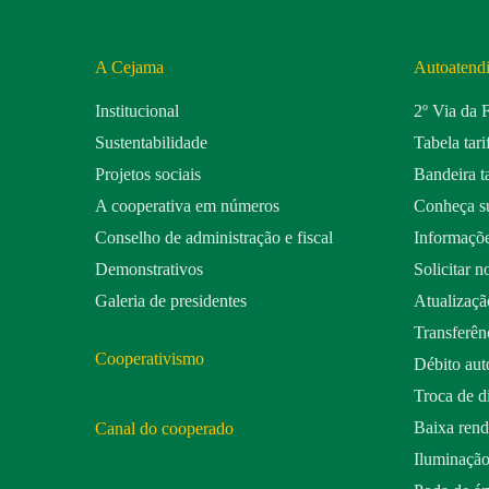
A Cejama
Autoatend
Institucional
2º Via da 
Sustentabilidade
Tabela tari
Projetos sociais
Bandeira ta
A cooperativa em números
Conheça su
Conselho de administração e fiscal
Informaçõe
Demonstrativos
Solicitar n
Galeria de presidentes
Atualizaçã
Transferênc
Cooperativismo
Débito aut
Troca de d
Baixa ren
Canal do cooperado
Iluminação