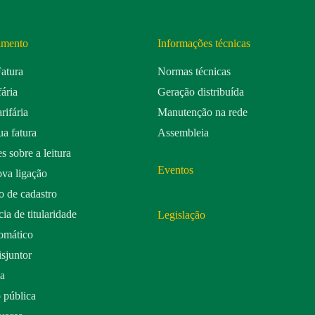
imento
Informações técnicas
Fatura
Normas técnicas
fária
Geração distribuída
rifária
Manutenção na rede
a fatura
Assembleia
s sobre a leitura
Eventos
ova ligação
o de cadastro
ia de titularidade
Legislação
omático
isjuntor
da
 pública