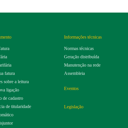
imento
Informações técnicas
Fatura
Normas técnicas
fária
Geração distribuída
rifária
Manutenção na rede
a fatura
Assembleia
s sobre a leitura
Eventos
ova ligação
o de cadastro
ia de titularidade
Legislação
omático
isjuntor