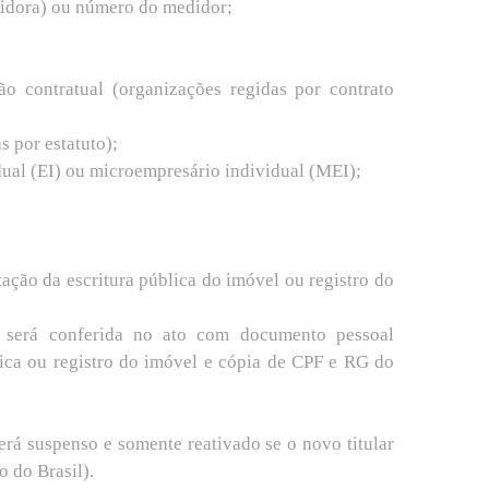
midora) ou número do medidor;
ção contratual (organizações regidas por contrato
s por estatuto);
dual (EI) ou microempresário individual (MEI);
ação da escritura pública do imóvel ou registro do
ra será conferida no ato com documento pessoal
lica ou registro do imóvel e cópia de CPF e RG do
erá suspenso e somente reativado se o novo titular
o do Brasil).